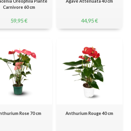
acenia Oreophila Plante
Agave Attenuata 40 cm
Carnivore 60 cm
59,95
€
44,95
€
nthurium Rose 70 cm
Anthurium Rouge 40 cm