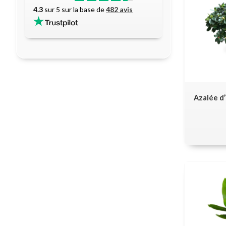
4.3
sur 5 sur la base de
482 avis
Azalée d’