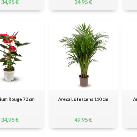
34,95
€
34,95
€
ium Rouge 70 cm
Areca Lutescens 110 cm
A
34,95
€
49,95
€