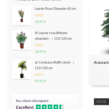
Laurier Rose Oleander 60 cm
Note
24,95
€
5.00
sur 5
🌸 Laurier rose (Nerium
oleander) – ↕ 110-120 cm
Note
34,95
€
5.00
sur 5
Araucari
🌿 Combava (Kaffir Lime) - ↕
110-120 cm
Note
99,95
€
5.00
sur 5
Nos clients témoignent
ÉPUISÉ
Excellent
★
★
★
★
★