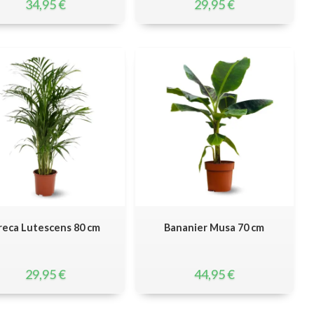
34,95
€
29,95
€
reca Lutescens 80 cm
Bananier Musa 70 cm
29,95
€
44,95
€