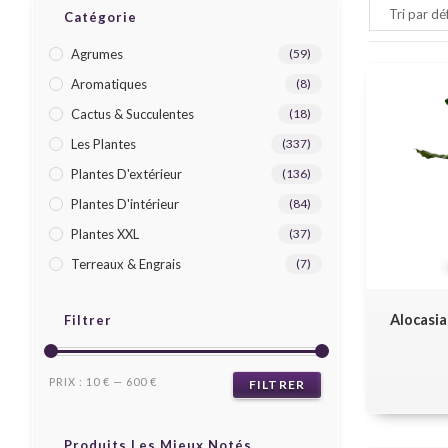
Catégorie
Agrumes
(59)
Aromatiques
(8)
Cactus & Succulentes
(18)
Les Plantes
(337)
Plantes D'extérieur
(136)
Plantes D'intérieur
(84)
Plantes XXL
(37)
Terreaux & Engrais
(7)
Alocasia
Filtrer
PRIX :
10 €
—
600 €
FILTRER
Produits Les Mieux Notés