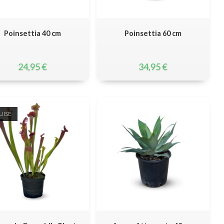
Poinsettia 40 cm
Poinsettia 60 cm
24,95
€
34,95
€
UISÉ