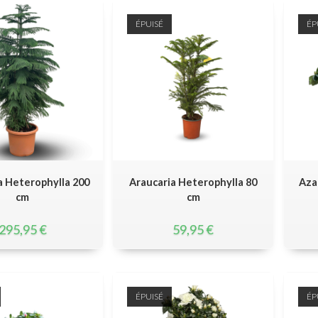
ÉPUISÉ
ÉP
a Heterophylla 200
Araucaria Heterophylla 80
Aza
cm
cm
295,95
€
59,95
€
ÉPUISÉ
ÉP