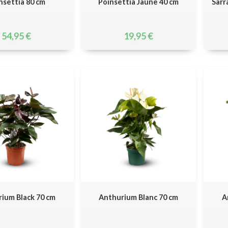
nsettia 80 cm
Poinsettia Jaune 40 cm
Sarr
54,95
€
19,95
€
ium Black 70 cm
Anthurium Blanc 70 cm
A