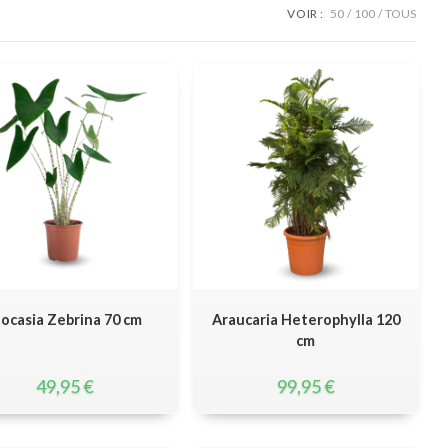
VOIR :
50
100
TOUS
locasia Zebrina 70 cm
Araucaria Heterophylla 120
cm
49,95
€
99,95
€