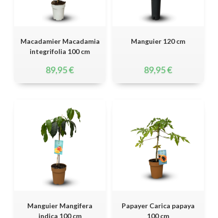
Macadamier Macadamia
Manguier 120 cm
integrifolia 100 cm
89,95
€
89,95
€
Manguier Mangifera
Papayer Carica papaya
indica 100 cm
100 cm