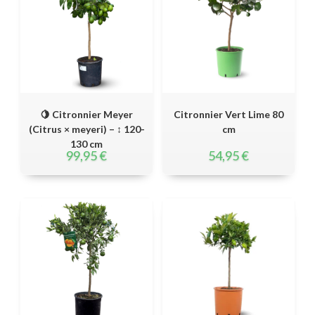
🍋 Citronnier Meyer
Citronnier Vert Lime 80
(Citrus × meyeri) – ↕ 120-
cm
130 cm
99,95
€
54,95
€