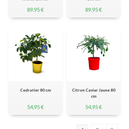
89,95
€
89,95
€
Cedratier 80 cm
Citron Caviar Jaune 80
cm
54,95
€
54,95
€