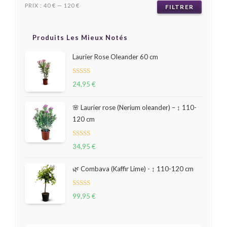
PRIX :
40 €
—
120 €
FILTRER
Produits Les Mieux Notés
Laurier Rose Oleander 60 cm
Note
24,95
€
5.00
sur 5
🌸 Laurier rose (Nerium oleander) – ↕ 110-
120 cm
Note
34,95
€
5.00
sur 5
🌿 Combava (Kaffir Lime) - ↕ 110-120 cm
Note
99,95
€
5.00
sur 5