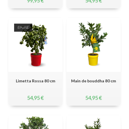
99,95
€
54,95
€
ÉPUISÉ
Limetta Rossa 80 cm
Main de bouddha 80 cm
54,95
€
54,95
€