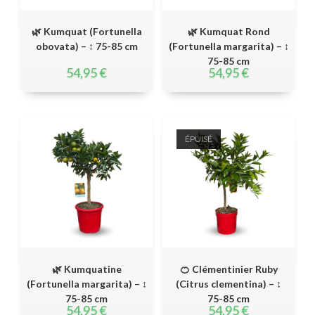
🌿 Kumquat (Fortunella
🌿 Kumquat Rond
obovata) – ↕ 75-85 cm
(Fortunella margarita) – ↕
75-85 cm
54,95
€
54,95
€
ÉPUISÉ
🌿 Kumquatine
🍊 Clémentinier Ruby
(Fortunella margarita) – ↕
(Citrus clementina) – ↕
75-85 cm
75-85 cm
54,95
€
54,95
€