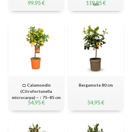
99,95
€
119,95
€
cm
🍊 Calamondin
Bergamote 80 cm
(Citrofortunella
microcarpa) – ↕ 75–85 cm
54,95
€
54,95
€