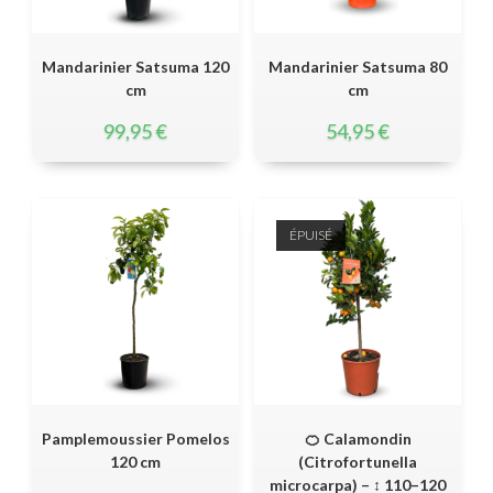
Mandarinier Satsuma 120
Mandarinier Satsuma 80
cm
cm
99,95
€
54,95
€
ÉPUISÉ
Pamplemoussier Pomelos
🍊 Calamondin
120 cm
(Citrofortunella
microcarpa) – ↕ 110–120