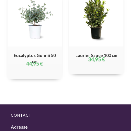
Eucalyptus Gunnii 50
Laurier Sauce 100 cm
34,95
€
cm
44,95
€
CONTACT
Adresse