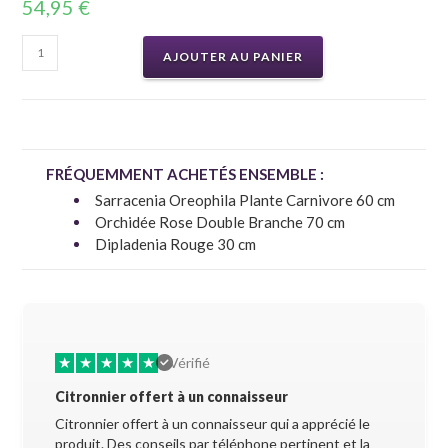
54,95
€
AJOUTER AU PANIER
FRÉQUEMMENT ACHETÉS ENSEMBLE :
Sarracenia Oreophila Plante Carnivore 60 cm
Orchidée Rose Double Branche 70 cm
Dipladenia Rouge 30 cm
★
★
★
★
★
★
★
Vérifié
Citronnier offert à un connaisseur
Allez-y 
Citronnier offert à un connaisseur qui a apprécié le
Superbe 
produit. Des conseils par téléphone pertinent et la
soigneus