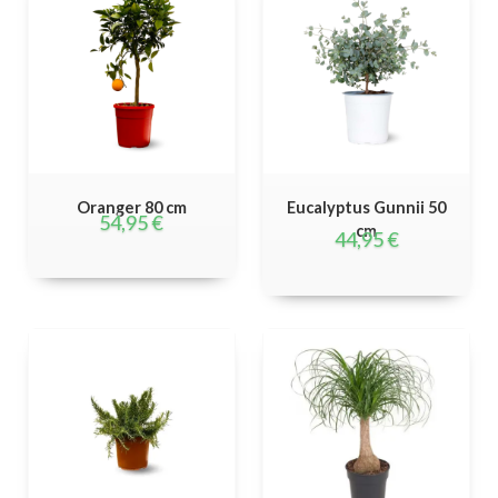
Oranger 80 cm
Eucalyptus Gunnii 50
54,95
€
cm
44,95
€