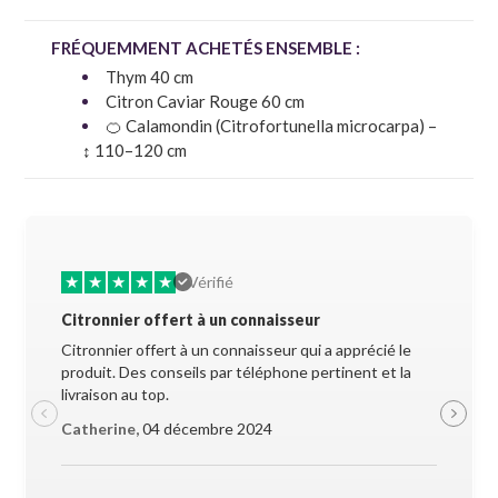
FRÉQUEMMENT ACHETÉS ENSEMBLE :
Thym 40 cm
Citron Caviar Rouge 60 cm
🍊 Calamondin (Citrofortunella microcarpa) –
↕ 110–120 cm
★
★
★
★
★
★
★
Vérifié
Citronnier offert à un connaisseur
Allez-y 
Citronnier offert à un connaisseur qui a apprécié le
Superbe 
produit. Des conseils par téléphone pertinent et la
soigneus
livraison au top.
pendant l
Catherine,
04 décembre 2024
Maxime 