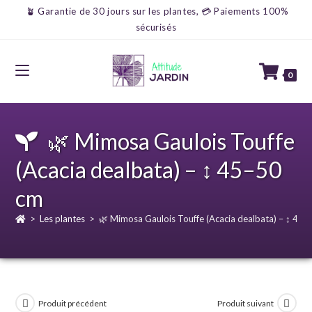
🪴 Garantie de 30 jours sur les plantes, 💳 Paiements 100%
sécurisés
0
🌿 Mimosa Gaulois Touffe
(Acacia dealbata) – ↕ 45–50
cm
>
Les plantes
>
🌿 Mimosa Gaulois Touffe (Acacia dealbata) – ↕ 45
Produit précédent
Produit suivant