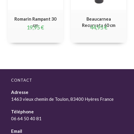
Romarin Rampant 30
Beaucarnea
cm
Recurvata 60 cm
19,95
€
44,95
€
CONTACT
Adresse
1463 vieux chemin de Toulon, 83400 Hyères France
Téléphone
06 64 50 40 81
Email