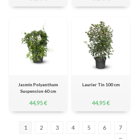
Jasmin Polyanthum
Laurier Tin 100 cm
Suspension 60 cm
44,95
€
44,95
€
1
2
3
4
5
6
7