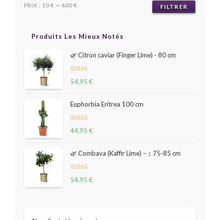
PRIX :
10 €
—
600 €
FILTRER
Produits Les Mieux Notés
🌿 Citron caviar (Finger Lime) - 80 cm
Note
54,95
€
5.00
sur 5
Euphorbia Eritrea 100 cm
Note
44,95
€
5.00
sur 5
🌿 Combava (Kaffir Lime) – ↕ 75-85 cm
Note
54,95
€
5.00
sur 5