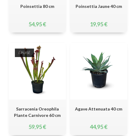
Poinsettia 80 cm
Poinsettia Jaune 40 cm
54,95
€
19,95
€
ÉPUISÉ
Sarracenia Oreophila
Agave Attenuata 40 cm
Plante Carnivore 60 cm
59,95
€
44,95
€