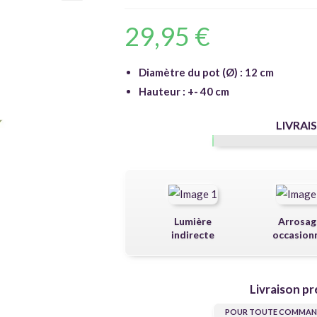
🔍
29,95
€
Diamètre du pot (Ø) : 12 cm
Hauteur : +- 40 cm
LIVRAI
Lumière
Arrosag
indirecte
occasion
Livraison pr
POUR TOUTE COMMAND