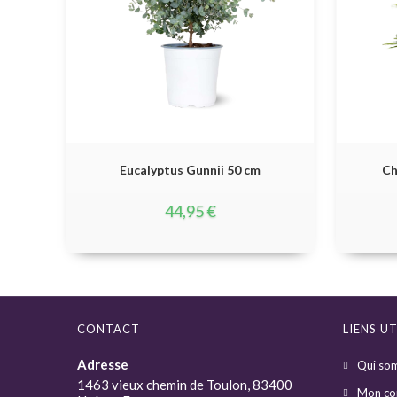
Eucalyptus Gunnii 50 cm
Ch
44,95
€
CONTACT
LIENS UT
Adresse
Qui so
1463 vieux chemin de Toulon, 83400
Mon co