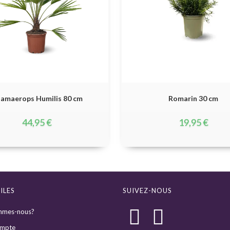
amaerops Humilis 80 cm
Romarin 30 cm
44,95
€
19,95
€
ILES
SUIVEZ-NOUS
mmes-nous?
mpte