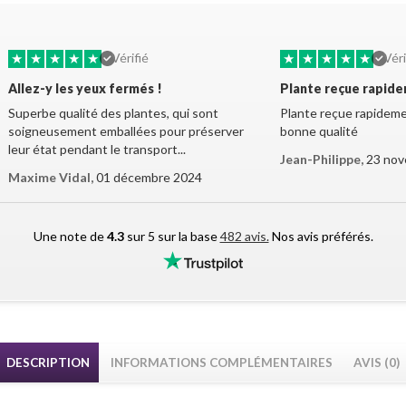
★
★
★
★
★
★
★
★
★
★
Vérifié
Véri
Allez-y les yeux fermés !
Plante reçue rapid
Superbe qualité des plantes, qui sont
Plante reçue rapidemen
soigneusement emballées pour préserver
bonne qualité
leur état pendant le transport...
Jean-Philippe,
23 nov
Maxime Vidal,
01 décembre 2024
Une note de
4.3
sur 5 sur la base
482 avis.
Nos avis préférés.
DESCRIPTION
INFORMATIONS COMPLÉMENTAIRES
AVIS (0)