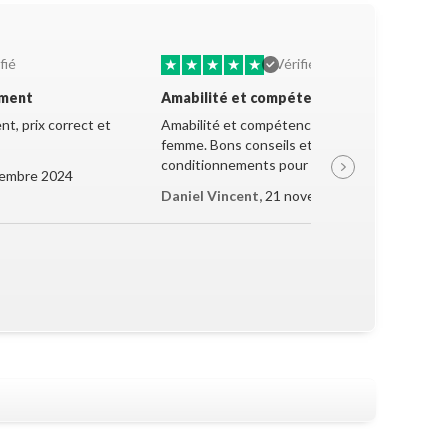
★
★
★
★
★
fié
Vérifié
ement
Amabilité et compétence
t, prix correct et
Amabilité et compétence de la jeune
femme. Bons conseils et très bon
conditionnements pour le transport.
embre 2024
Daniel Vincent,
21 novembre 2024