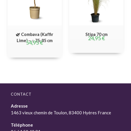
🌿 Combava (Kaffir
Stipa 70 cm
24,95
€
Lime) – ↕ 75-85 cm
54,95
€
CONTACT
Adresse
1463 vieux chemin de Toulon, 83400 Hyères France
Téléphone