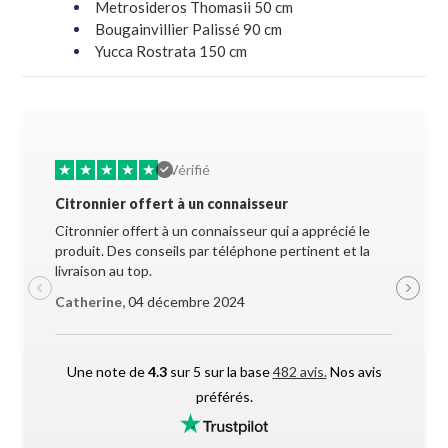
Metrosideros Thomasii 50 cm
Bougainvillier Palissé 90 cm
Yucca Rostrata 150 cm
★
★
★
★
★
★
★
Vérifié
Citronnier offert à un connaisseur
Allez-y 
Citronnier offert à un connaisseur qui a apprécié le
Superbe 
produit. Des conseils par téléphone pertinent et la
soigneus
livraison au top.
pendant l
Catherine,
04 décembre 2024
Maxime 
Une note de
4.3
sur 5 sur la base
482 avis.
Nos avis
préférés.