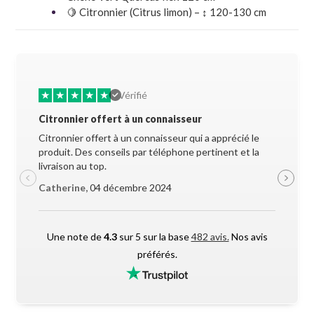
🍋 Citronnier (Citrus limon) – ↕ 120-130 cm
★
★
★
★
★
★
★
Vérifié
Citronnier offert à un connaisseur
Allez-y 
Citronnier offert à un connaisseur qui a apprécié le
Superbe 
produit. Des conseils par téléphone pertinent et la
soigneus
livraison au top.
pendant l
Catherine,
04 décembre 2024
Maxime 
Une note de
4.3
sur 5 sur la base
482 avis.
Nos avis
préférés.