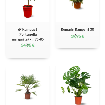
🌿 Kumquat
Romarin Rampant 30
(Fortunella
cm
19,95
€
margarita) – ↕ 75-85
cm
54,95
€