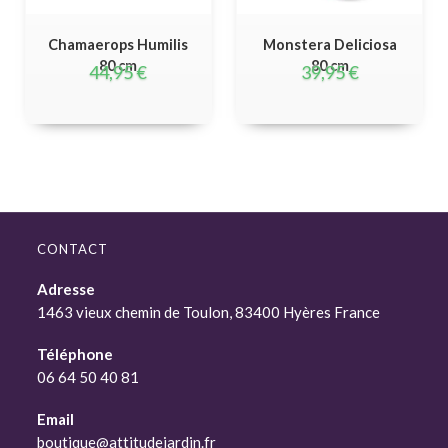
Chamaerops Humilis
Monstera Deliciosa
80 cm
80 cm
44,95
€
39,95
€
CONTACT
Adresse
1463 vieux chemin de Toulon, 83400 Hyères France
Téléphone
06 64 50 40 81
Email
boutique@attitudejardin.fr