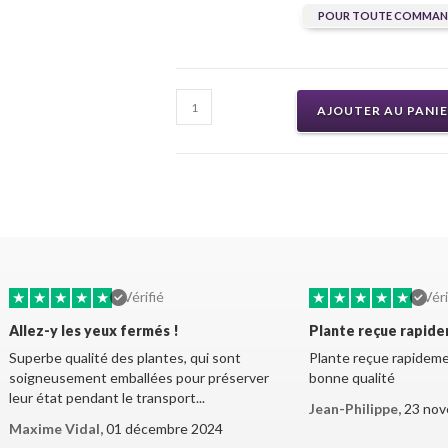
POUR TOUTE COMMAND
AJOUTER AU PANI
★
★
★
★
★
★
★
★
★
★
Vérifié
Véri
Allez-y les yeux fermés !
Plante reçue rapid
Superbe qualité des plantes, qui sont
Plante reçue rapidemen
soigneusement emballées pour préserver
bonne qualité
leur état pendant le transport...
Jean-Philippe,
23 nov
Maxime Vidal,
01 décembre 2024