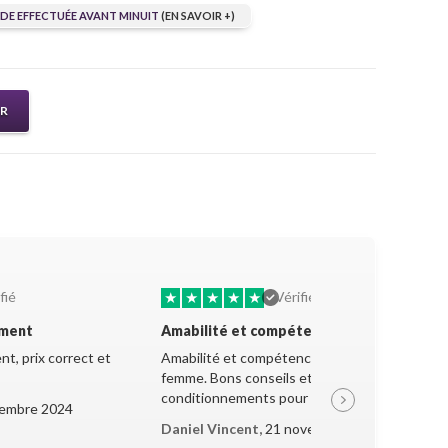
E EFFECTUÉE AVANT MINUIT
(EN SAVOIR +)
ER
★
★
★
★
★
fié
Vérifié
ement
Amabilité et compétence
t, prix correct et
Amabilité et compétence de la jeune
femme. Bons conseils et très bon
conditionnements pour le transport.
embre 2024
Daniel Vincent,
21 novembre 2024