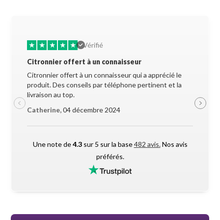
★
★
★
★
★
★
★
Vérifié
Citronnier offert à un connaisseur
Allez-y 
Citronnier offert à un connaisseur qui a apprécié le
Superbe 
produit. Des conseils par téléphone pertinent et la
soigneus
livraison au top.
pendant l
Catherine,
04 décembre 2024
Maxime 
Une note de
4.3
sur 5 sur la base
482 avis.
Nos avis
préférés.