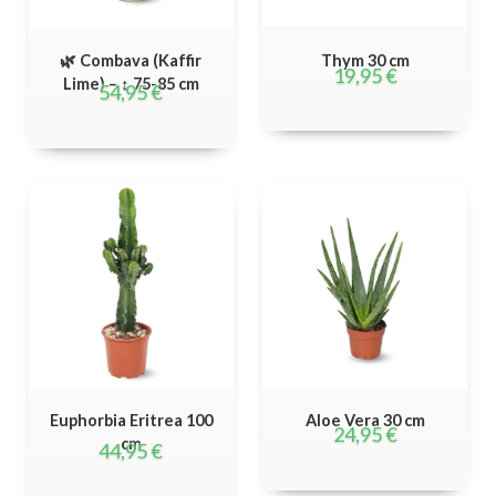
🌿 Combava (Kaffir
Thym 30 cm
19,95
€
Lime) – ↕ 75-85 cm
54,95
€
Euphorbia Eritrea 100
Aloe Vera 30 cm
24,95
€
cm
44,95
€