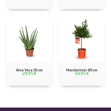
Aloe Vera 30 cm
Mandarinier 80 cm
24,95
€
54,95
€