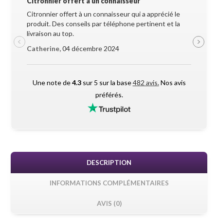
Citronnier offert à un connaisseur
Allez-y 
Citronnier offert à un connaisseur qui a apprécié le
Superbe 
produit. Des conseils par téléphone pertinent et la
soigneus
livraison au top.
pendant l
Catherine,
04 décembre 2024
Maxime 
Une note de
4.3
sur 5 sur la base
482 avis.
Nos avis
préférés.
DESCRIPTION
INFORMATIONS COMPLÉMENTAIRES
AVIS (0)