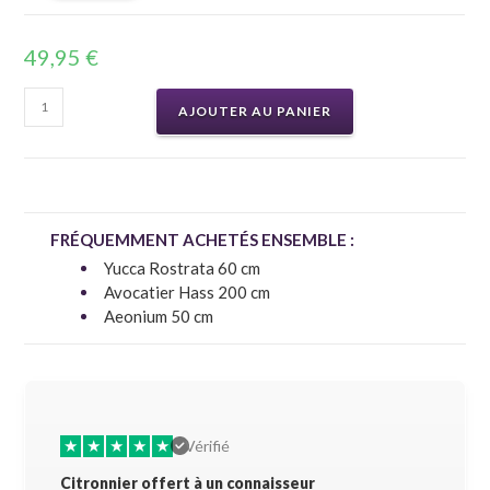
49,95
€
AJOUTER AU PANIER
FRÉQUEMMENT ACHETÉS ENSEMBLE :
Yucca Rostrata 60 cm
Avocatier Hass 200 cm
Aeonium 50 cm
★
★
★
★
★
★
★
Vérifié
Citronnier offert à un connaisseur
Allez-y 