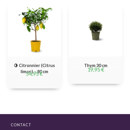
🍋 Citronnier (Citrus
Thym 30 cm
19,95
€
limon) – 80 cm
54,95
€
CONTACT