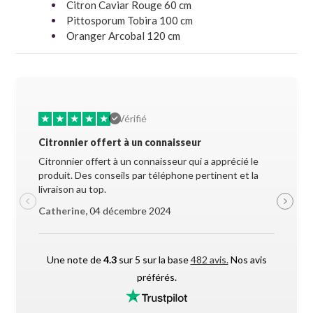
Citron Caviar Rouge 60 cm
Pittosporum Tobira 100 cm
Oranger Arcobal 120 cm
★
★
★
★
★
★
★
Vérifié
Citronnier offert à un connaisseur
Allez-y 
Citronnier offert à un connaisseur qui a apprécié le
Superbe 
produit. Des conseils par téléphone pertinent et la
soigneus
livraison au top.
pendant l
Catherine,
04 décembre 2024
Maxime 
Une note de
4.3
sur 5 sur la base
482 avis.
Nos avis
préférés.