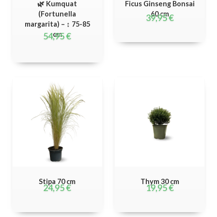
🌿 Kumquat
Ficus Ginseng Bonsai
(Fortunella
60 cm
39,95
€
margarita) – ↕ 75-85
cm
54,95
€
Stipa 70 cm
Thym 30 cm
24,95
€
19,95
€