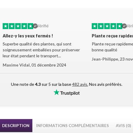
★
★
★
★
★
★
★
★
★
★
Vérifié
Véri
Allez-y les yeux fermés !
Plante reçue rapid
Superbe qualité des plantes, qui sont
Plante reçue rapidemen
soigneusement emballées pour préserver
bonne qualité
leur état pendant le transport...
Jean-Philippe,
23 nov
Maxime Vidal,
01 décembre 2024
Une note de
4.3
sur 5 sur la base
482 avis.
Nos avis préférés.
DESCRIPTION
INFORMATIONS COMPLÉMENTAIRES
AVIS (0)