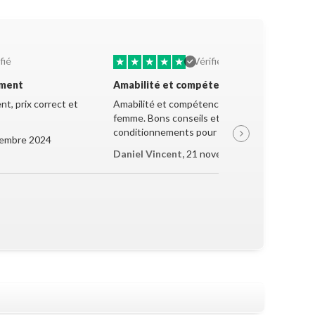
★
★
★
★
★
fié
Vérifié
ement
Amabilité et compétence
t, prix correct et
Amabilité et compétence de la jeune
femme. Bons conseils et très bon
conditionnements pour le transport.
embre 2024
Daniel Vincent,
21 novembre 2024