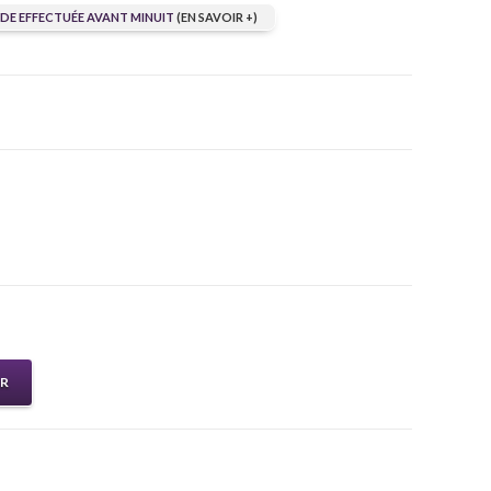
E EFFECTUÉE AVANT MINUIT
(EN SAVOIR +)
ER