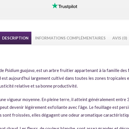
DESCRIPTION
INFORMATIONS COMPLÉMENTAIRES
AVIS (0)
 de
Psidium guajava
, est un arbre fruitier appartenant à la famille de
est aujourd’hui largement cultivé dans toutes les zones tropicales e
usticité relative et sa bonne productivité.
une vigueur moyenne. En pleine terre, il atteint généralement entre 
et peut devenir légèrement exfoliante avec l’âge. Le feuillage est per
es sont froissées, elles dégagent une odeur aromatique caractéristiq
limat chaud. Les fleurs, de couleur blanche, sont assez grandes et dé