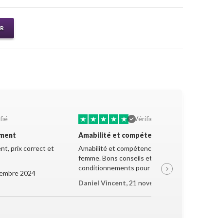
ER
★
★
★
★
★
fié
Vérifié
ement
Amabilité et compétence
t, prix correct et
Amabilité et compétence de la jeune
femme. Bons conseils et très bon
conditionnements pour le transport.
embre 2024
Daniel Vincent,
21 novembre 2024