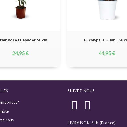
rier Rose Oleander 60 cm
Eucalyptus Gunnii 50 
24,95
€
44,95
€
ILES
SUIVEZ-NOUS
mmes-nous?
mpte
tez-nous
LIVRAISON 24h (France)