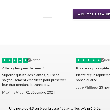
AJOUTER AU PANI
★
★
★
★
★
★
★
★
★
★
Vérifié
Véri
Allez-y les yeux fermés !
Plante reçue rapid
Superbe qualité des plantes, qui sont
Plante reçue rapidemen
soigneusement emballées pour préserver
bonne qualité
leur état pendant le transport...
Jean-Philippe,
23 nov
Maxime Vidal,
01 décembre 2024
Une note de
4.3
sur 5 sur la base
482 avis.
Nos avis préférés.