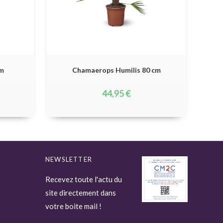
cm
Chamaerops Humilis 80 cm
44,95
€
NEWSLETTER
Recevez toute l'actu du
site directement dans
votre boite mail !