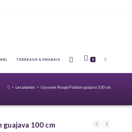
 XXL
TERREAUX & ENGRAIS
0
>
Les plantes
>
Goyavier Rouge Psidium guajava 100 cm
m guajava 100 cm