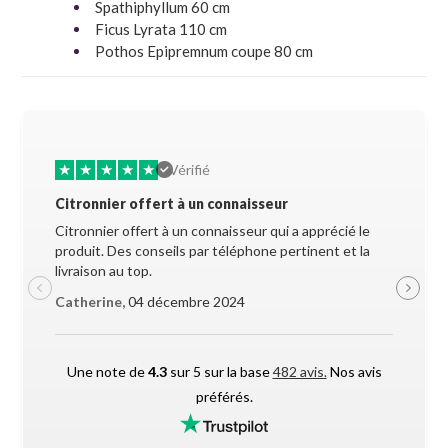
Spathiphyllum 60 cm
Ficus Lyrata 110 cm
Pothos Epipremnum coupe 80 cm
★
★
★
★
★
★
★
Vérifié
Citronnier offert à un connaisseur
Allez-y 
Citronnier offert à un connaisseur qui a apprécié le
Superbe 
produit. Des conseils par téléphone pertinent et la
soigneus
livraison au top.
pendant l
Catherine,
04 décembre 2024
Maxime 
Une note de
4.3
sur 5 sur la base
482 avis.
Nos avis
préférés.