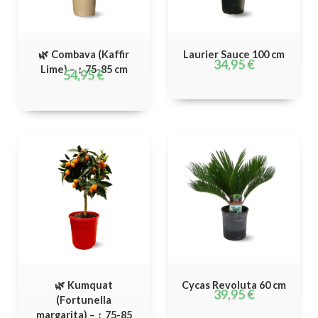
🌿 Combava (Kaffir
Laurier Sauce 100 cm
34,95
€
Lime) – ↕ 75-85 cm
54,95
€
🌿 Kumquat
Cycas Revoluta 60 cm
39,95
€
(Fortunella
margarita) – ↕ 75-85