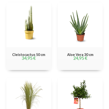
Cleistocactus 50 cm
Aloe Vera 30 cm
34,95
€
24,95
€