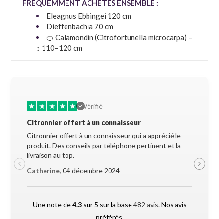
FRÉQUEMMENT ACHETÉS ENSEMBLE :
Eleagnus Ebbingei 120 cm
Dieffenbachia 70 cm
🍊 Calamondin (Citrofortunella microcarpa) –
↕ 110–120 cm
★
★
★
★
★
★
★
Vérifié
Citronnier offert à un connaisseur
Allez-y 
Citronnier offert à un connaisseur qui a apprécié le
Superbe 
produit. Des conseils par téléphone pertinent et la
soigneus
livraison au top.
pendant l
Catherine,
04 décembre 2024
Maxime 
Une note de
4.3
sur 5 sur la base
482 avis.
Nos avis
préférés.