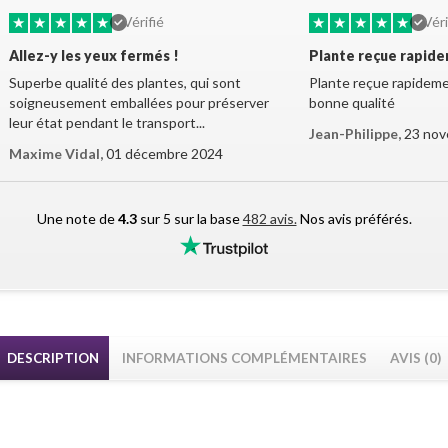
★
★
★
★
★
★
★
★
★
★
Vérifié
Véri
Allez-y les yeux fermés !
Plante reçue rapid
Superbe qualité des plantes, qui sont
Plante reçue rapidemen
soigneusement emballées pour préserver
bonne qualité
leur état pendant le transport...
Jean-Philippe,
23 nov
Maxime Vidal,
01 décembre 2024
Une note de
4.3
sur 5 sur la base
482 avis.
Nos avis préférés.
DESCRIPTION
INFORMATIONS COMPLÉMENTAIRES
AVIS (0)