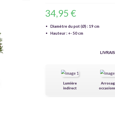
🔍
34,95
€
Diamètre du pot (Ø) : 19 cm
Hauteur : +- 50 cm
LIVRAI
Lumière
Arrosag
indirect
occasion