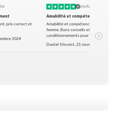
★
★
★
★
★
fié
Vérifié
ement
Amabilité et compétence
t, prix correct et
Amabilité et compétence de la jeune
femme. Bons conseils et très bon
conditionnements pour le transport.
embre 2024
Daniel Vincent,
21 novembre 2024