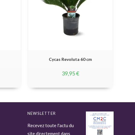
Cycas Revoluta 60 cm
39,95
€
NEWSLETTER
Recevez toute l'actu du
site directement dans