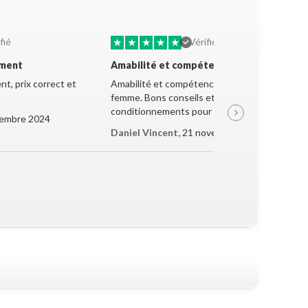
★
★
★
★
★
fié
Vérifié
ement
Amabilité et compétence
t, prix correct et
Amabilité et compétence de la jeune
femme. Bons conseils et très bon
conditionnements pour le transport.
embre 2024
Daniel Vincent,
21 novembre 2024