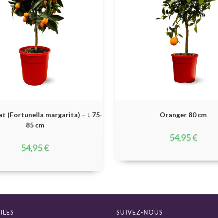
t (Fortunella margarita) – ↕ 75-
Oranger 80 cm
85 cm
54,95
€
54,95
€
ILES
SUIVEZ-NOUS