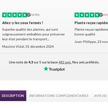
★
★
★
★
★
★
★
★
★
★
Vérifié
Véri
Allez-y les yeux fermés !
Plante reçue rapid
Superbe qualité des plantes, qui sont
Plante reçue rapidemen
soigneusement emballées pour préserver
bonne qualité
leur état pendant le transport...
Jean-Philippe,
23 nov
Maxime Vidal,
01 décembre 2024
Une note de
4.3
sur 5 sur la base
482 avis.
Nos avis préférés.
DESCRIPTION
INFORMATIONS COMPLÉMENTAIRES
AVIS (0)