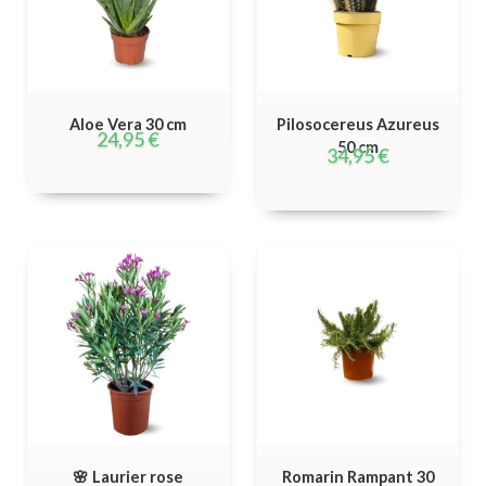
Aloe Vera 30 cm
Pilosocereus Azureus
24,95
€
50 cm
34,95
€
🌸 Laurier rose
Romarin Rampant 30