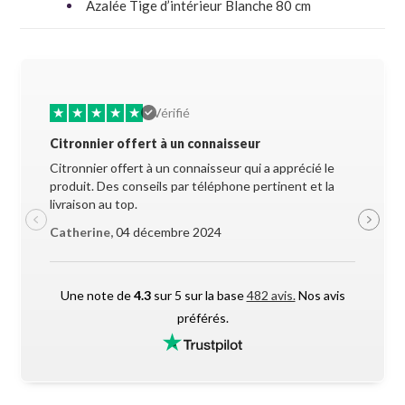
Azalée Tige d’intérieur Blanche 80 cm
★
★
★
★
★
★
★
Vérifié
Citronnier offert à un connaisseur
Allez-y 
Citronnier offert à un connaisseur qui a apprécié le
Superbe 
produit. Des conseils par téléphone pertinent et la
soigneus
livraison au top.
pendant l
Catherine,
04 décembre 2024
Maxime 
Une note de
4.3
sur 5 sur la base
482 avis.
Nos avis
préférés.