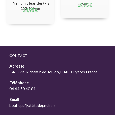
(Nerium oleander) – ↕
cm
19,95
€
110-120 cm
34,95
€
CONTACT
Adresse
1463 vieux chemin de Toulon, 83400 Hyères France
Téléphone
06 64 50 40 81
Email
boutique@attitudejardin.fr