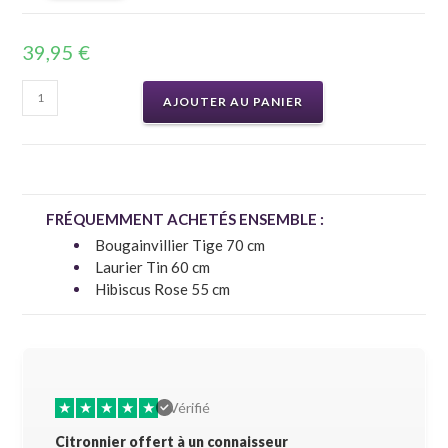
39,95
€
AJOUTER AU PANIER
FRÉQUEMMENT ACHETÉS ENSEMBLE :
Bougainvillier Tige 70 cm
Laurier Tin 60 cm
Hibiscus Rose 55 cm
★
★
★
★
★
★
★
Vérifié
Citronnier offert à un connaisseur
Allez-y 