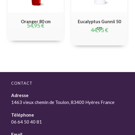
Oranger 80 cm
Eucalyptus Gunnii 50
54,95
€
cm
44,95
€
CONTACT
Adresse
1463 vieux chemin de Toulon, 83400 Hyères France
Téléphone
06 64 50 40 81
Email