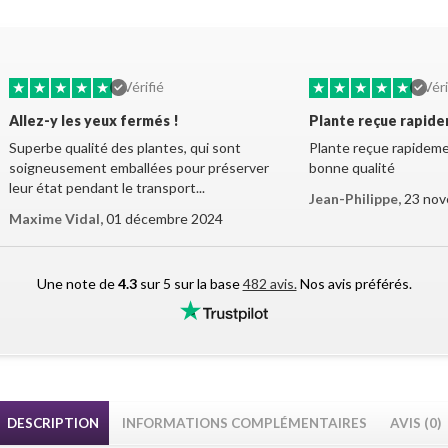
★
★
★
★
★
★
★
★
★
★
Vérifié
Véri
Allez-y les yeux fermés !
Plante reçue rapid
Superbe qualité des plantes, qui sont
Plante reçue rapidemen
soigneusement emballées pour préserver
bonne qualité
leur état pendant le transport...
Jean-Philippe,
23 nov
Maxime Vidal,
01 décembre 2024
Une note de
4.3
sur 5 sur la base
482 avis.
Nos avis préférés.
DESCRIPTION
INFORMATIONS COMPLÉMENTAIRES
AVIS (0)