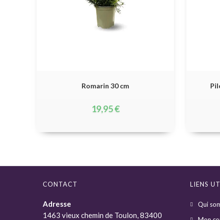
Romarin 30 cm
Pi
19,95
€
CONTACT
LIENS UT
Adresse
Qui so
1463 vieux chemin de Toulon, 83400
Mon co