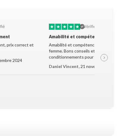
★
★
★
★
★
fié
Vérifié
ement
Amabilité et compétence
t, prix correct et
Amabilité et compétence de la jeune
femme. Bons conseils et très bon
conditionnements pour le transport.
embre 2024
Daniel Vincent,
21 novembre 2024