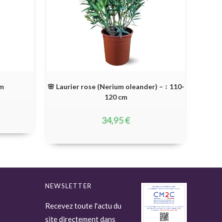
cm
🌸 Laurier rose (Nerium oleander) – ↕ 110-
120 cm
34,95
€
NEWSLETTER
Recevez toute l'actu du
site directement dans