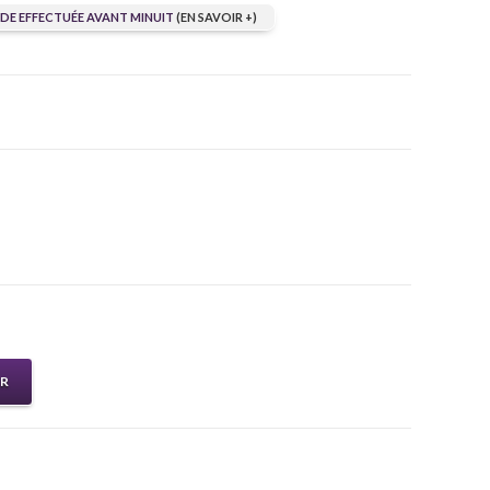
E EFFECTUÉE AVANT MINUIT
(EN SAVOIR +)
ER