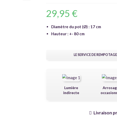
🔍
29,95
€
Diamètre du pot (Ø) : 17 cm
Hauteur : +- 80 cm
LE SERVICE DE REMPOTAGE
Lumière
Arrosag
indirecte
occasion
Livraison p