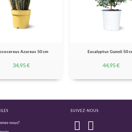
losocereus Azureus 50 cm
Eucalyptus Gunnii 50 
34,95
€
44,95
€
ILES
SUIVEZ-NOUS
mmes-nous?
mpte