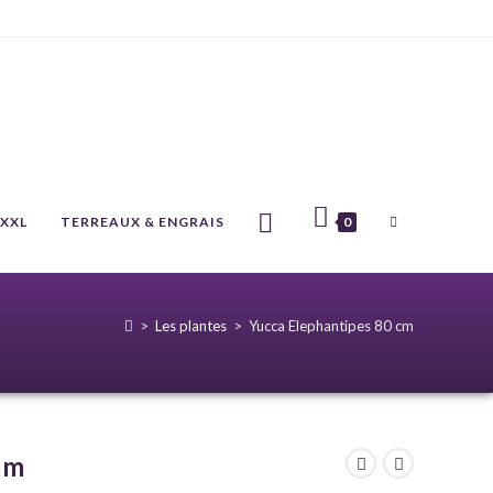
 XXL
TERREAUX & ENGRAIS
0
>
Les plantes
>
Yucca Elephantipes 80 cm
cm