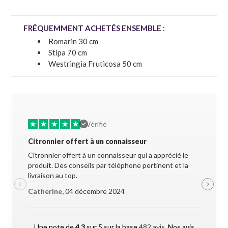
FRÉQUEMMENT ACHETÉS ENSEMBLE :
Romarin 30 cm
Stipa 70 cm
Westringia Fruticosa 50 cm
★
★
★
★
★
★
★
Vérifié
Citronnier offert à un connaisseur
Allez-y 
Citronnier offert à un connaisseur qui a apprécié le
Superbe 
produit. Des conseils par téléphone pertinent et la
soigneus
livraison au top.
pendant l
Catherine,
04 décembre 2024
Maxime 
Une note de
4.3
sur 5 sur la base
482 avis.
Nos avis