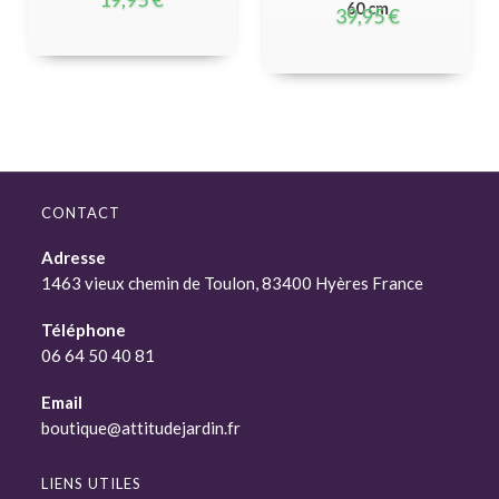
60 cm
39,95
€
CONTACT
Adresse
1463 vieux chemin de Toulon, 83400 Hyères France
Téléphone
06 64 50 40 81
Email
boutique@attitudejardin.fr
LIENS UTILES