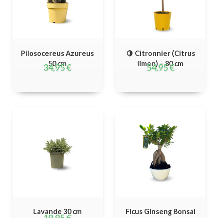
Pilosocereus Azureus
🍋 Citronnier (Citrus
50 cm
limon) – 80 cm
34,95
€
54,95
€
Lavande 30 cm
Ficus Ginseng Bonsai
19,95
€