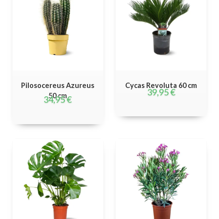
Pilosocereus Azureus
Cycas Revoluta 60 cm
39,95
€
50 cm
34,95
€