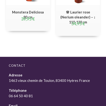
Monstera Deliciosa
🌸 Laurier rose
80 cm
(Nerium oleander) – ↕
39,95
€
110-120 cm
34,95
€
CONTACT
Adresse
1463 vieux chemin de Toulon, 83400 Hyères France
Téléphone
06 64 50 40 81
Email