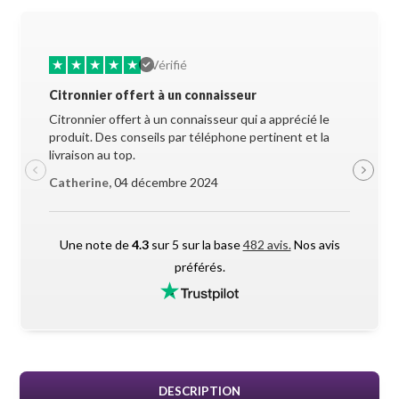
★
★
★
★
★
★
★
Vérifié
Citronnier offert à un connaisseur
Allez-y 
Citronnier offert à un connaisseur qui a apprécié le
Superbe 
produit. Des conseils par téléphone pertinent et la
soigneus
livraison au top.
pendant l
Catherine,
04 décembre 2024
Maxime 
Une note de
4.3
sur 5 sur la base
482 avis.
Nos avis
préférés.
DESCRIPTION