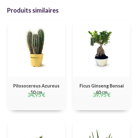
Produits similaires
Pilosocereus Azureus
Ficus Ginseng Bonsai
50 cm
60 cm
34,95
€
39,95
€