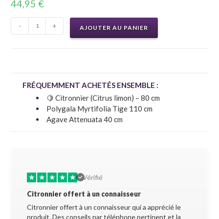
44,95
€
-
+
AJOUTER AU PANIER
FRÉQUEMMENT ACHETÉS ENSEMBLE :
🍋 Citronnier (Citrus limon) – 80 cm
Polygala Myrtifolia Tige 110 cm
Agave Attenuata 40 cm
★
★
★
★
★
★
★
Vérifié
Citronnier offert à un connaisseur
Allez-y 
Citronnier offert à un connaisseur qui a apprécié le
Superbe 
produit. Des conseils par téléphone pertinent et la
soigneus