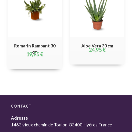
Romarin Rampant 30
Aloe Vera 30 cm
24,95
€
cm
19,95
€
CONTACT
Adresse
1463 vieux chemin de Toulon, 83400 Hyères France