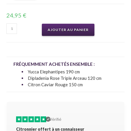
24,95
€
AJOUTER AU PANIER
FRÉQUEMMENT ACHETÉS ENSEMBLE :
Yucca Elephantipes 190 cm
Dipladenia Rose Triple Arceau 120 cm
Citron Caviar Rouge 150 cm
★
★
★
★
★
★
★
Vérifié
Citronnier offert à un connaisseur
Allez-y 