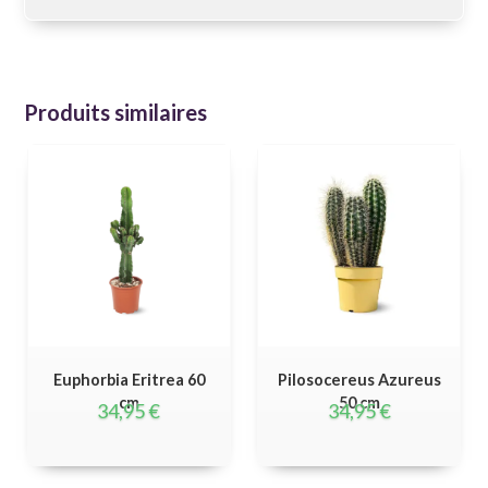
Produits similaires
Euphorbia Eritrea 60
Pilosocereus Azureus
cm
50 cm
34,95
€
34,95
€