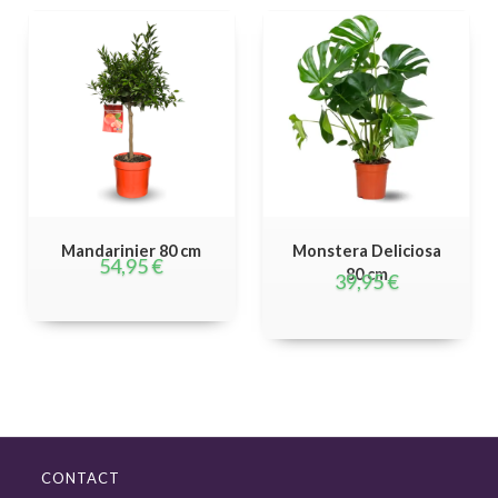
Mandarinier 80 cm
Monstera Deliciosa
54,95
€
80 cm
39,95
€
CONTACT