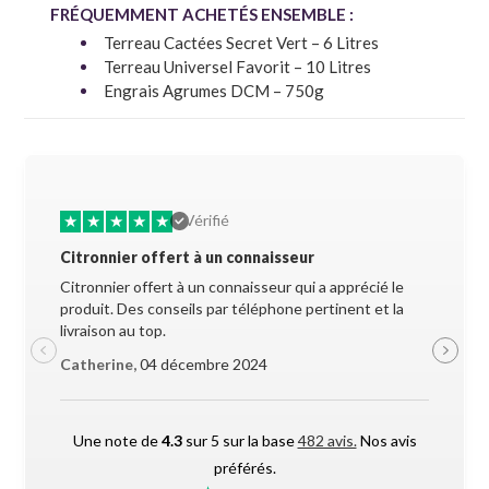
FRÉQUEMMENT ACHETÉS ENSEMBLE :
Terreau Cactées Secret Vert – 6 Litres
Terreau Universel Favorit – 10 Litres
Engrais Agrumes DCM – 750g
★
★
★
★
★
★
★
Vérifié
Citronnier offert à un connaisseur
Allez-y 
Citronnier offert à un connaisseur qui a apprécié le
Superbe 
produit. Des conseils par téléphone pertinent et la
soigneus
livraison au top.
pendant l
Catherine,
04 décembre 2024
Maxime 
Une note de
4.3
sur 5 sur la base
482 avis.
Nos avis
préférés.