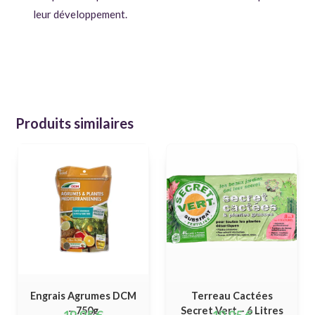
leur développement.
Produits similaires
Engrais Agrumes DCM
Terreau Cactées
– 750g
Secret Vert – 6 Litres