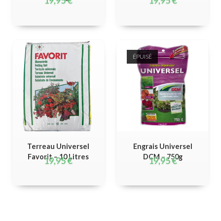
19,95
€
19,95
€
ÉPUISÉ
Terreau Universel
Engrais Universel
Favorit – 10 Litres
DCM – 750g
19,95
€
19,95
€