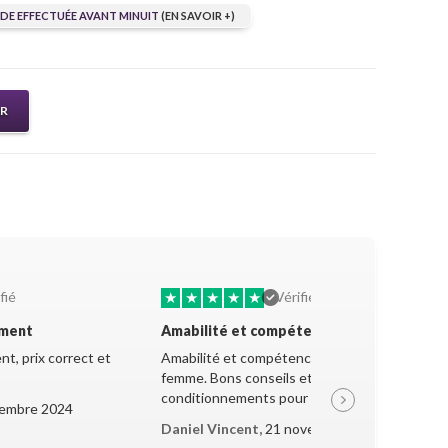
E EFFECTUÉE AVANT MINUIT
(EN SAVOIR +)
ER
★
★
★
★
★
fié
Vérifié
ement
Amabilité et compétence
t, prix correct et
Amabilité et compétence de la jeune
femme. Bons conseils et très bon
conditionnements pour le transport.
embre 2024
Daniel Vincent,
21 novembre 2024