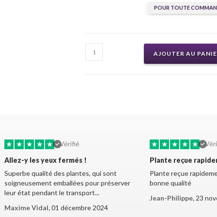
POUR TOUTE COMMAND
AJOUTER AU PANI
★
★
★
★
★
★
★
★
★
★
Vérifié
Véri
Allez-y les yeux fermés !
Plante reçue rapid
Superbe qualité des plantes, qui sont
Plante reçue rapidemen
soigneusement emballées pour préserver
bonne qualité
leur état pendant le transport...
Jean-Philippe,
23 nov
Maxime Vidal,
01 décembre 2024