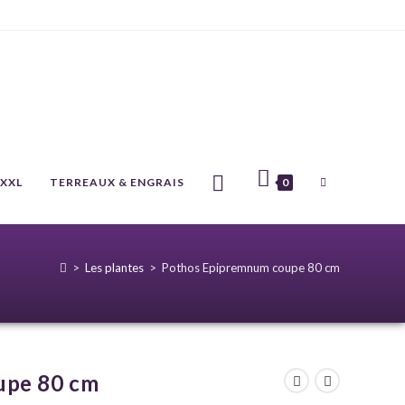
 XXL
TERREAUX & ENGRAIS
0
>
Les plantes
>
Pothos Epipremnum coupe 80 cm
upe 80 cm