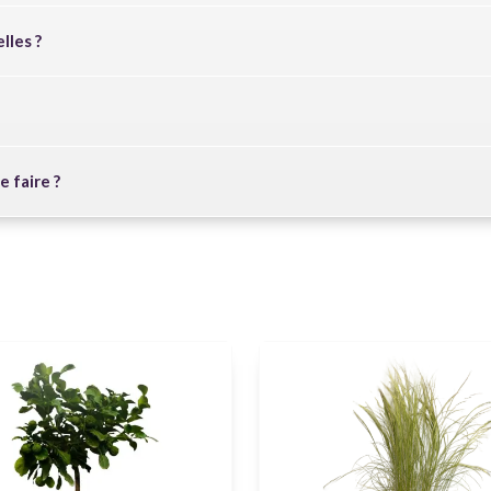
lles ?
 faire ?