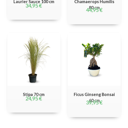
Laurier Sauce 100 cm
Chamaerops Humilis
34,95
€
80 cm
44,95
€
Stipa 70 cm
Ficus Ginseng Bonsai
24,95
€
60 cm
39,95
€