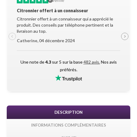
★
★
★
★
★
★
★
Vérifié
Citronnier offert à un connaisseur
Allez-y 
Citronnier offert à un connaisseur qui a apprécié le
Superbe 
produit. Des conseils par téléphone pertinent et la
soigneus
livraison au top.
pendant l
Catherine,
04 décembre 2024
Maxime 
Une note de
4.3
sur 5 sur la base
482 avis.
Nos avis
préférés.
DESCRIPTION
INFORMATIONS COMPLÉMENTAIRES