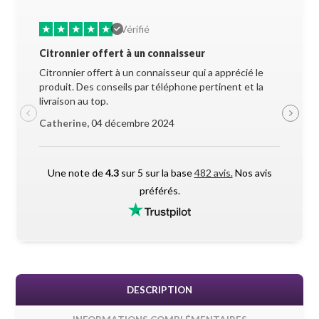
★
★
★
★
★
★
★
Vérifié
Citronnier offert à un connaisseur
Allez-y 
Citronnier offert à un connaisseur qui a apprécié le
Superbe 
produit. Des conseils par téléphone pertinent et la
soigneus
livraison au top.
pendant l
Catherine,
04 décembre 2024
Maxime 
Une note de
4.3
sur 5 sur la base
482 avis.
Nos avis
préférés.
DESCRIPTION