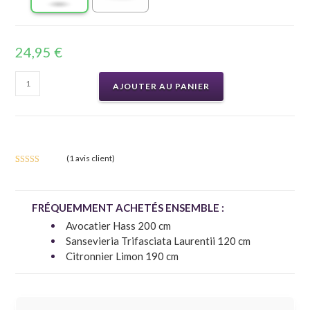
24,95
€
AJOUTER AU PANIER
(
1
avis client)
Noté
1
5.00
sur 5 basé
FRÉQUEMMENT ACHETÉS ENSEMBLE :
sur
notation
client
Avocatier Hass 200 cm
Sansevieria Trifasciata Laurentii 120 cm
Citronnier Limon 190 cm