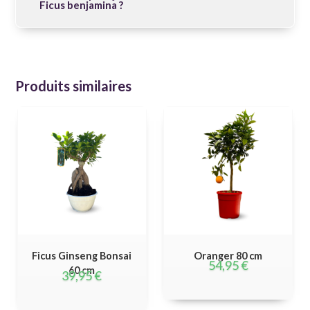
Ficus benjamina ?
Produits similaires
Ficus Ginseng Bonsai
Oranger 80 cm
54,95
€
60 cm
39,95
€