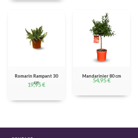
Romarin Rampant 30
Mandarinier 80 cm
54,95
€
cm
19,95
€