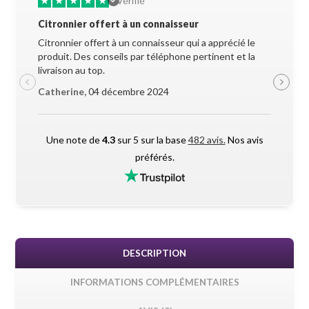
★
★
★
★
★
★
★
Vérifié
Citronnier offert à un connaisseur
Allez-y 
Citronnier offert à un connaisseur qui a apprécié le
Superbe 
produit. Des conseils par téléphone pertinent et la
soigneus
livraison au top.
pendant l
Catherine,
04 décembre 2024
Maxime 
Une note de
4.3
sur 5 sur la base
482 avis.
Nos avis
préférés.
DESCRIPTION
INFORMATIONS COMPLÉMENTAIRES