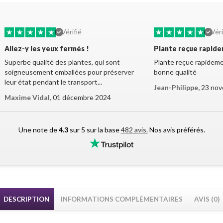
★
★
★
★
★
★
★
★
★
★
Vérifié
Véri
Allez-y les yeux fermés !
Plante reçue rapid
Superbe qualité des plantes, qui sont
Plante reçue rapidemen
soigneusement emballées pour préserver
bonne qualité
leur état pendant le transport...
Jean-Philippe,
23 nov
Maxime Vidal,
01 décembre 2024
Une note de
4.3
sur 5 sur la base
482 avis.
Nos avis préférés.
DESCRIPTION
INFORMATIONS COMPLÉMENTAIRES
AVIS (0)