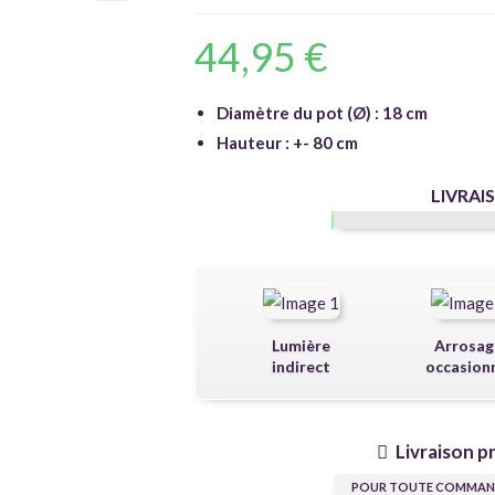
🔍
44,95
€
Diamètre du pot (Ø) : 18 cm
Hauteur : +- 80 cm
LIVRAI
Lumière
Arrosag
indirect
occasion
Livraison p
POUR TOUTE COMMAND