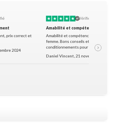
★
★
★
★
★
fié
Vérifié
ement
Amabilité et compétence
t, prix correct et
Amabilité et compétence de la jeune
femme. Bons conseils et très bon
conditionnements pour le transport.
embre 2024
Daniel Vincent,
21 novembre 2024