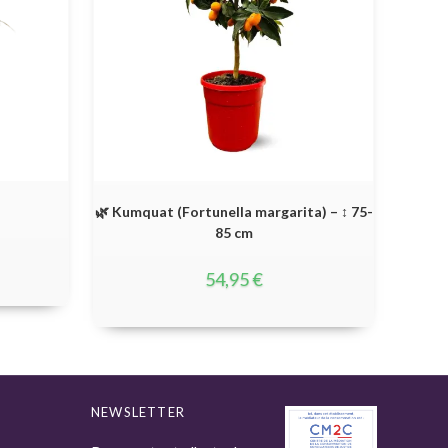
🌿 Kumquat (Fortunella margarita) – ↕ 75-
85 cm
54,95
€
NEWSLETTER