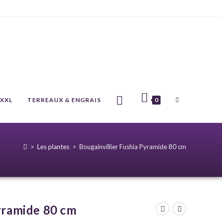
 XXL
TERREAUX & ENGRAIS
0
>
Les plantes
>
Bougainvillier Fushia Pyramide 80 cm
Pyramide 80 cm