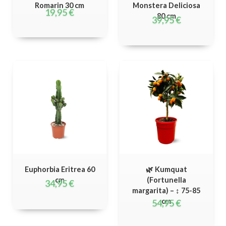
Romarin 30 cm
Monstera Deliciosa
19,95
€
80 cm
39,95
€
Euphorbia Eritrea 60
🌿 Kumquat
cm
(Fortunella
34,95
€
margarita) – ↕ 75-85
cm
54,95
€