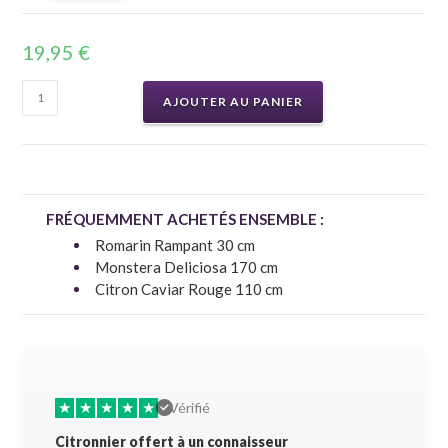
19,95
€
AJOUTER AU PANIER
FRÉQUEMMENT ACHETÉS ENSEMBLE :
Romarin Rampant 30 cm
Monstera Deliciosa 170 cm
Citron Caviar Rouge 110 cm
★
★
★
★
★
★
★
Vérifié
Citronnier offert à un connaisseur
Allez-y 