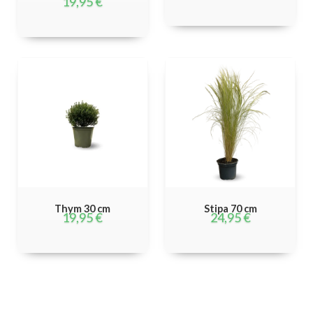
19,95
€
Thym 30 cm
Stipa 70 cm
19,95
€
24,95
€