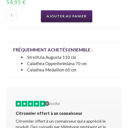
54,95
€
AJOUTER AU PANIER
FRÉQUEMMENT ACHETÉS ENSEMBLE :
Strelitzia Augusta 110 cm
Calathea Oppenheimiana 70 cm
Calathea Medallion 60 cm
★
★
★
★
★
★
★
Vérifié
Citronnier offert à un connaisseur
Allez-y 
Citronnier offert à un connaisseur qui a apprécié le
Superbe 
produit. Des conseils par téléphone pertinent et la
soigneus