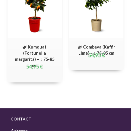
🌿 Kumquat
🌿 Combava (Kaffir
(Fortunella
Lime) – ↕ 75-85 cm
54,95
€
margarita) – ↕ 75-85
cm
54,95
€
CONTACT
Adresse