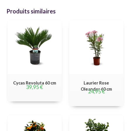
Produits similaires
Cycas Revoluta 60 cm
Laurier Rose
39,95
€
Oleander 60 cm
24,95
€