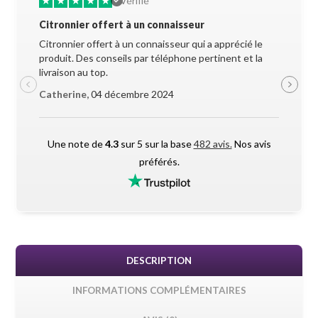
★
★
★
★
★
★
★
Vérifié
Citronnier offert à un connaisseur
Allez-y 
Citronnier offert à un connaisseur qui a apprécié le
Superbe 
produit. Des conseils par téléphone pertinent et la
soigneus
livraison au top.
pendant l
Catherine,
04 décembre 2024
Maxime 
Une note de
4.3
sur 5 sur la base
482 avis.
Nos avis
préférés.
DESCRIPTION
INFORMATIONS COMPLÉMENTAIRES